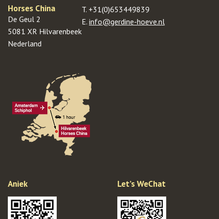
Horses China
T.
+31(0)653449839
De Geul 2
E.
info@gerdine-hoeve.nl
5081 XR Hilvarenbeek
Nederland
Aniek
Let’s WeChat